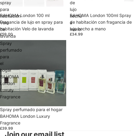
spray
de
para
lujo
BAHOMA London 100 ml
BAHOMA London 100ml Spray
habitación
hecho
Fragancia de lujo en spray para
de habitación con fragancia de
Velo
a
habitación Velo de lavanda
lujo hecho a mano
de
mano
£59.00
£34.99
lavanda
Spray
perfumado
para
el
hogar
BAHOMA
London
Luxury
Fragrance
Spray perfumado para el hogar
BAHOMA London Luxury
Fragrance
£39.99
Join our email list
Política de reembolso