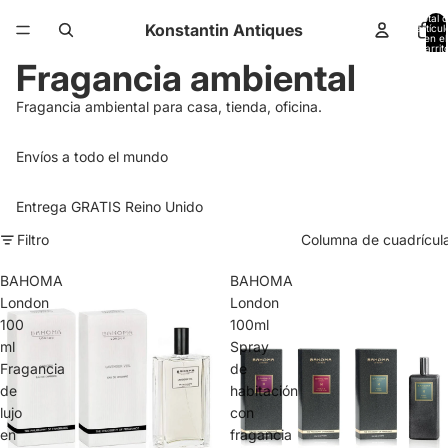
Total 
Konstantin Antiques
artícul
en el
carrit
0
Fragancia ambiental
Fragancia ambiental para casa, tienda, oficina.
Envíos a todo el mundo
Entrega GRATIS Reino Unido
Filtro
Columna de cuadrícul
BAHOMA
BAHOMA
London
London
100
100ml
ml
Spray
Fragancia
de
de
habitación
lujo
con
en
fragancia